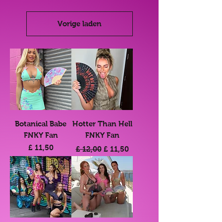
Vorige laden
Botanical Babe
Hotter Than Hell
FNKY Fan
FNKY Fan
Prijs
Normale prijs
Verkoopprijs
£ 11,50
£ 12,00
£ 11,50