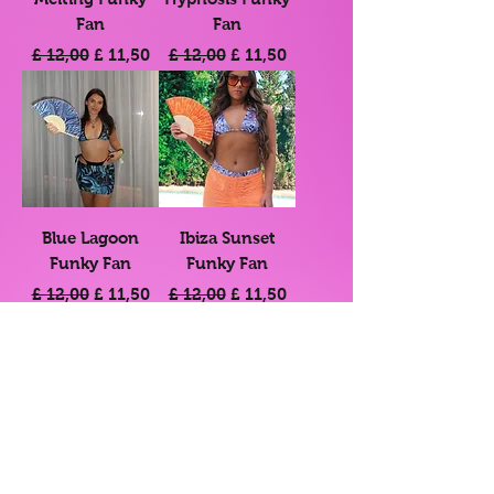
Fan
Fan
Normale prijs
Verkoopprijs
Normale prijs
Verkoopprijs
£ 12,00
£ 11,50
£ 12,00
£ 11,50
Blue Lagoon
Ibiza Sunset
Funky Fan
Funky Fan
Normale prijs
Verkoopprijs
Normale prijs
Verkoopprijs
£ 12,00
£ 11,50
£ 12,00
£ 11,50
Vortex Funky
Miami Heat