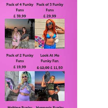
Pack of 4 Funky
Pack of 3 Funky
Fans
Fans
Prijs
Prijs
£ 39,99
£ 29,99
Pack of 2 Funky
Look At Me
Fans
Funky Fan
Prijs
Normale prijs
Verkoopprijs
£ 19,99
£ 12,00
£ 11,50
Melting Funky
Hypnosis Funky