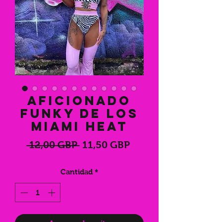
Aficionado
funky de los
Miami Heat
Precio
Precio
 12,00 GBP 
11,50 GBP
de
Cantidad
*
oferta