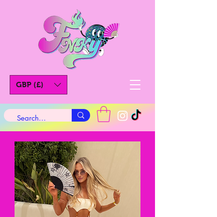
GBP (£)