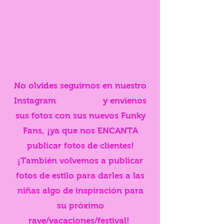
¿Has mirado
nuestro
Instagram?
No olvides seguirnos en nuestro
Instagram
@shopfnky
y envíenos
sus fotos con sus nuevos Funky
Fans, ¡ya que nos ENCANTA
publicar fotos de clientes!
¡También volvemos a publicar
fotos de estilo para darles a las
niñas algo de inspiración para
su próximo
rave/vacaciones/festival!